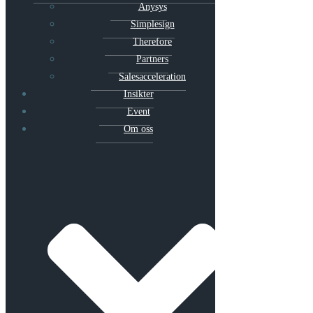
Anysys
Simplesign
Therefore
Partners
Salesacceleration
Insikter
Event
Om oss