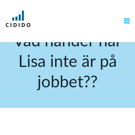
Hoppa
till
innehåll
Vad händer när
Lisa inte är på
jobbet??