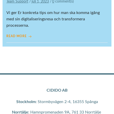
Team Support
/
juli 1, 2023
/
0
comment(s)
Vi ger Er konkreta tips om hur man ska komma igång
med sin digitaliseringsresa och transformera
processerna.
READ MORE
CIDIDO AB
Stockholm:
Stormbyvägen 2-4, 16355 Spånga
Norrtälje:
Hamnpromenaden 9A, 761 33 Norrtälje